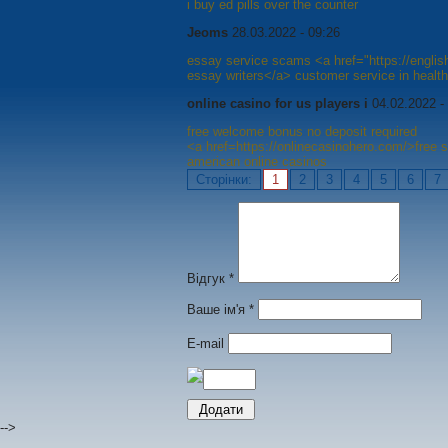
i buy ed pills over the counter
Jeoms
28.03.2022 - 09:26
essay service scams <a href="https://engli
essay writers</a> customer service in healt
online casino for us players i
04.02.2022 -
free welcome bonus no deposit required
<a href=https://onlinecasinohero.com/>free 
american online casinos
Сторінки:
1
2
3
4
5
6
7
Відгук *
Ваше ім'я *
E-mail
-->