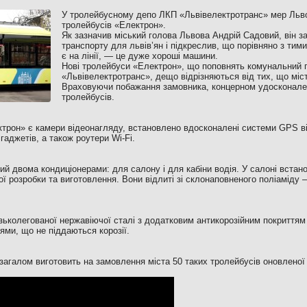
У тролейбусному депо ЛКП «Львівелектротранс» мер Льво
тролейбусів «Електрон».
Як зазначив міський голова Львова Андрій Садовий, він з
транспорту для львів’ян і підкреслив, що порівняно з тими
є на лінії, — це дуже хороші машини.
Нові тролейбуси «Електрон», що поповнять комунальний 
«Львівелектротранс», дещо відрізняються від тих, що міс
Враховуючи побажання замовника, концерном удосконале
тролейбусів.
ктрон» є камери відеонагляду, встановлено вдосконалені системи GPS в
гаджетів, а також роутери Wi-Fi.
й двома кондиціонерами: для салону і для кабіни водія. У салоні встанов
ї розробки та виготовлення. Вони відлиті зі склонаповненого поліаміду 
зьколегованої нержавіючої сталі з додатковим антикорозійним покриттям 
ми, що не піддаються корозії.
агалом виготовить на замовлення міста 50 таких тролейбусів оновленої 