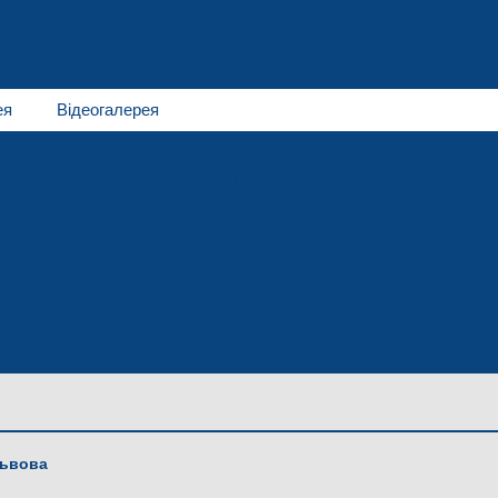
ея
Відеогалерея
для колії 1524 мм
Тролейбуси
Електробуси
гинальне виробництво
Гнуття металів
Фарбування
ення до співпраці
Львова