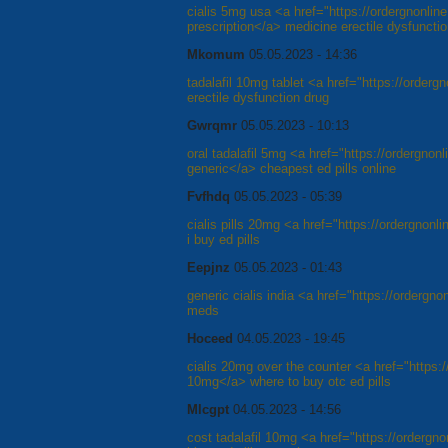
cialis 5mg usa <a href="https://ordergnonlin
prescription</a> medicine erectile dysfuncti
Mkomum
05.05.2023 - 14:36
tadalafil 10mg tablet <a href="https://orderg
erectile dysfunction drug
Gwrqmr
05.05.2023 - 10:13
oral tadalafil 5mg <a href="https://ordergnon
generic</a> cheapest ed pills online
Fvfhdq
05.05.2023 - 05:39
cialis pills 20mg <a href="https://ordergnonl
i buy ed pills
Eepjnz
05.05.2023 - 01:43
generic cialis india <a href="https://ordergn
meds
Hoceed
04.05.2023 - 19:45
cialis 20mg over the counter <a href="https:/
10mg</a> where to buy otc ed pills
Mlcgpt
04.05.2023 - 14:56
cost tadalafil 10mg <a href="https://ordergn