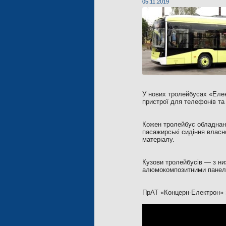
05.11.2019
У нових тролейбусах «Еле
пристрої для телефонів та 
Кожен тролейбус обладнани
пасажирські сидіння власно
матеріалу.
Кузови тролейбусів — з ни
алюмокомпозитними панеля
ПрАТ «Концерн-Електрон» з