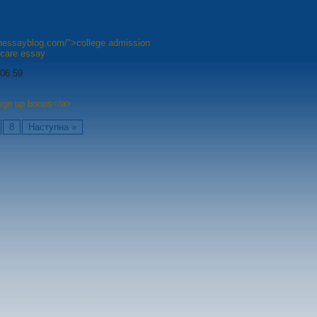
shessayblog.com/">college admission
hcare essay
 06:59
sign up bonus</a>
8
Наступна »