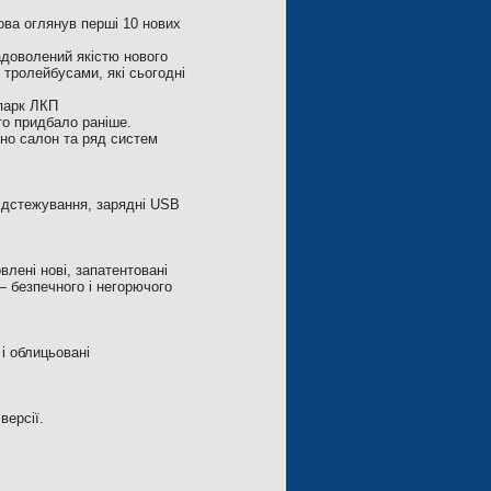
ва оглянув перші 10 нових
адоволений якістю нового
 тролейбусами, які сьогодні
парк ЛКП
то придбало раніше.
но салон та ряд систем
ідстежування, зарядні USB
лені нові, запатентовані
— безпечного і негорючого
і облицьовані
версії.