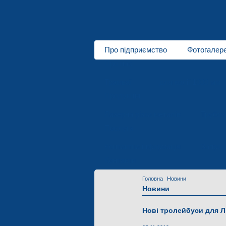
Про підприємство
Фотогалер
Про нас
Трамваї
для колії 1000 мм
Продукція
Лазерна різка металів
Трубоз
Послуги
Контактна інформація
Запрош
Контакти
Головна
Новини
Новини
Нові тролейбуси для 