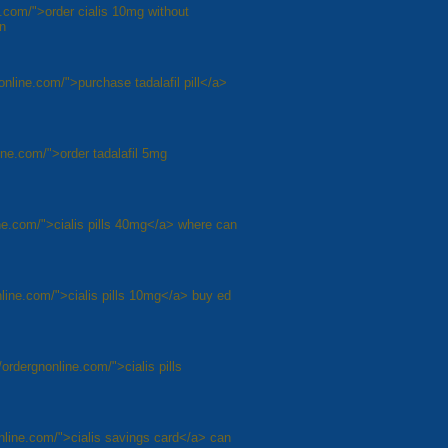
e.com/">order cialis 10mg without
on
nonline.com/">purchase tadalafil pill</a>
line.com/">order tadalafil 5mg
ine.com/">cialis pills 40mg</a> where can
online.com/">cialis pills 10mg</a> buy ed
/ordergnonline.com/">cialis pills
online.com/">cialis savings card</a> can