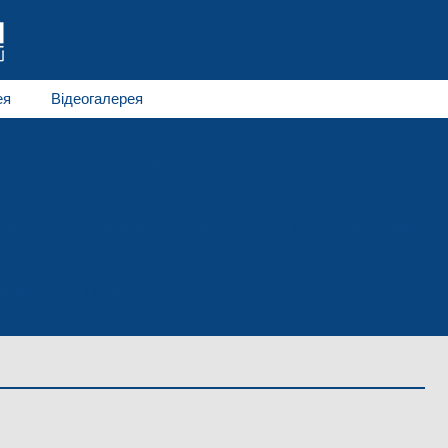
ея
Відеогалерея
для колії 1524 мм
Тролейбуси
Електробуси
гинальне виробництво
Гнуття металів
Фарбування
ення до співпраці