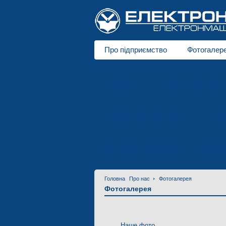
Про підприємство
Фотогалер
Про нас
Трамваї
для колії 1000 мм
Продукція
Лазерна різка металів
Трубоз
Послуги
Контактна інформація
Запрош
Контакти
Головна
Про нас
Фотогалерея
Фотогалерея
Наше фото