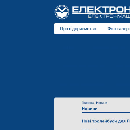
Про підприємство
Фотогалер
Про нас
Трамваї
для колії 1000 мм
Продукція
Лазерна різка металів
Трубоз
Послуги
Контактна інформація
Запрош
Контакти
Головна
Новини
Новини
Нові тролейбуси для 