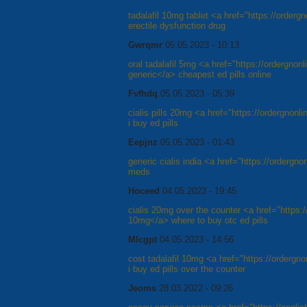
tadalafil 10mg tablet <a href="https://orderg
erectile dysfunction drug
Gwrqmr
05.05.2023 - 10:13
oral tadalafil 5mg <a href="https://ordergnon
generic</a> cheapest ed pills online
Fvfhdq
05.05.2023 - 05:39
cialis pills 20mg <a href="https://ordergnonl
i buy ed pills
Eepjnz
05.05.2023 - 01:43
generic cialis india <a href="https://ordergn
meds
Hoceed
04.05.2023 - 19:45
cialis 20mg over the counter <a href="https:/
10mg</a> where to buy otc ed pills
Mlcgpt
04.05.2023 - 14:56
cost tadalafil 10mg <a href="https://ordergn
i buy ed pills over the counter
Jeoms
28.03.2022 - 09:26