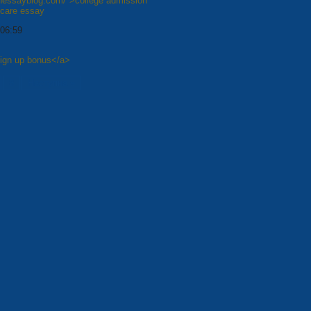
shessayblog.com/">college admission
hcare essay
 06:59
sign up bonus</a>
8
Наступна »