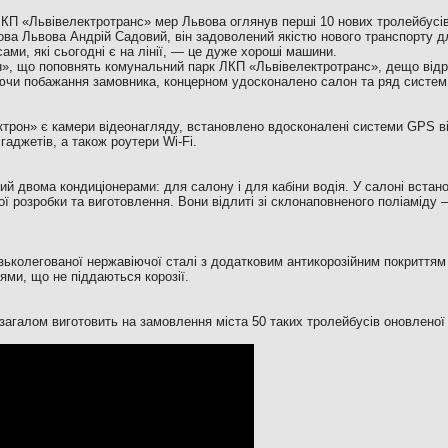
КП «Львівелектротранс» мер Львова оглянув перші 10 нових тролейбусі
ова Львова Андрій Садовий, він задоволений якістю нового транспорту дл
ами, які сьогодні є на лінії, — це дуже хороші машини.
», що поповнять комунальний парк ЛКП «Львівелектротранс», дещо відрі
ючи побажання замовника, концерном удосконалено салон та ряд систем 
ктрон» є камери відеонагляду, встановлено вдосконалені системи GPS в
гаджетів, а також роутери Wi-Fi.
й двома кондиціонерами: для салону і для кабіни водія. У салоні встанов
ї розробки та виготовлення. Вони відлиті зі склонаповненого поліаміду 
зьколегованої нержавіючої сталі з додатковим антикорозійним покриттям 
ми, що не піддаються корозії.
агалом виготовить на замовлення міста 50 таких тролейбусів оновленої 