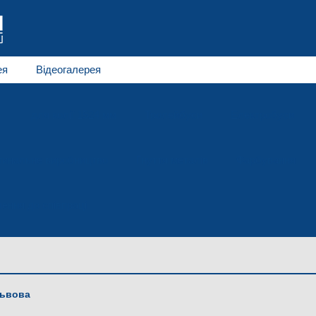
ея
Відеогалерея
для колії 1524 мм
Тролейбуси
Електробуси
гинальне виробництво
Гнуття металів
Фарбування
ення до співпраці
Львова