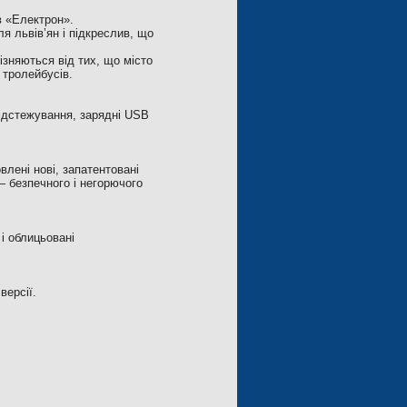
в «Електрон».
я львів’ян і підкреслив, що
зняються від тих, що місто
тролейбусів.
ідстежування, зарядні USB
лені нові, запатентовані
— безпечного і негорючого
і облицьовані
версії.