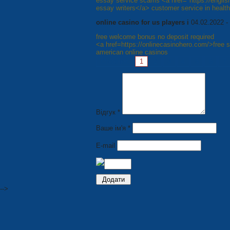
essay service scams <a href="https://engli
essay writers</a> customer service in healt
online casino for us players i
04.02.2022 -
free welcome bonus no deposit required
<a href=https://onlinecasinohero.com/>free 
american online casinos
Сторінки:
1
2
3
4
5
6
7
Відгук *
Ваше ім'я *
E-mail
-->