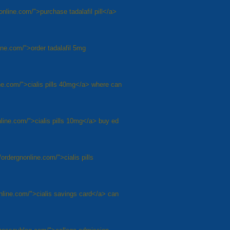
nonline.com/">purchase tadalafil pill</a>
line.com/">order tadalafil 5mg
ine.com/">cialis pills 40mg</a> where can
online.com/">cialis pills 10mg</a> buy ed
/ordergnonline.com/">cialis pills
online.com/">cialis savings card</a> can