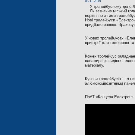
05.11.2019
У тролейбусному депо Л
Як зазначив міський гол
порівняно з тими тролейбус
Нові тролейбуси «Електрон
придбало раніше. Врахову
У нових тролейбусах «Еле
пристрої для телефонів та 
Кожен тролейбус обладнани
пасажирські сидіння власно
матеріалу.
Кузови тролейбусів — з ни
алюмокомпозитними панеля
ПрАТ «Концерн-Електрон» з