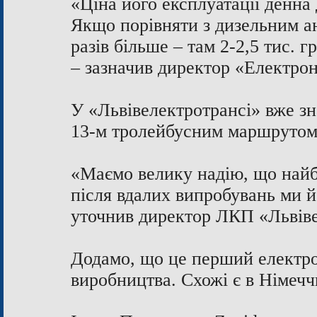
«Ціна його експлуатації денна
Якщо порівняти з дизельним ан
разів більше – там 2-2,5 тис. г
– зазначив директор «Електро
У «Львівелектротрансі» вже зн
13-м тролейбусним маршрутом. 
«Маємо велику надію, що найб
після вдалих випробувань ми й
уточнив директор ЛКП «Львів
Додамо, що це перший електроб
виробництва. Схожі є в Німеччи