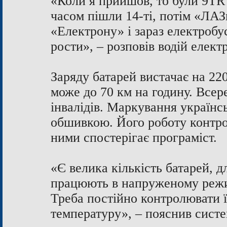
«Коли я прийшов, то були 9ТR –
часом пішли 14-ті, потім «ЛАЗ
«Електрону» і зараз електробус
рости», – розповів водій еле
Заряду батарей вистачає на 220
може до 70 км на годину. Всере
інвалідів. Маркування українс
обшивкою. Його роботу контро
ними спостерігає програміст.
«Є велика кількість батарей, д
працюють в напруженому режи
Треба постійно контролювати ї
температуру», – пояснив сист