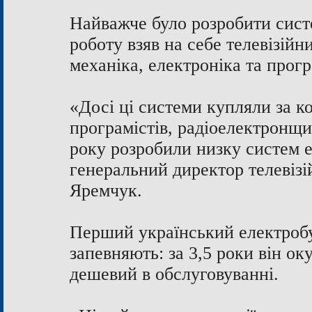
Найважче було розробити сист
роботу взяв на себе телевізійн
механіка, електроніка та прог
«Досі ці системи купляли за к
програмістів, радіоелектронщи
року розробили низку систем 
генеральний директор телевіз
Яремчук.
Перший український електробу
запевняють: за 3,5 роки він ок
дешевий в обслуговуванні.