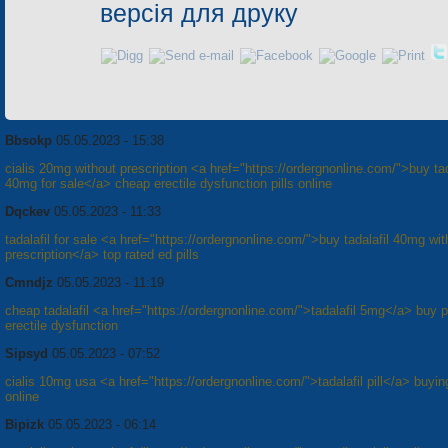
версія для друку
Bbsokp
05.05.2023 - 15:38
cialis 20mg without prescription <a href="https://ordergnonline.com/">buy tad
40mg for sale</a> cheap erectile dysfunction pills online
Dqckev
05.05.2023 - 11:33
tadalafil for sale <a href="https://ordergnonline.com/">buy tadalafil 40mg wit
prescription</a> top rated ed pills
Cmndjz
05.05.2023 - 11:19
cheap tadalafil <a href="https://ordergnonline.com/">tadalafil 5mg</a> buy pi
erectile dysfunction
Sipsyd
05.05.2023 - 07:52
cialis 10mg usa <a href="https://ordergnonline.com/">tadalafil pill</a> buying
online
Bipizk
05.05.2023 - 06:14