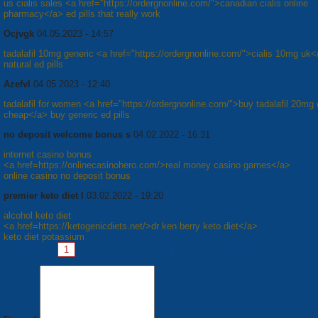
us cialis sales <a href="https://ordergnonline.com/">canadian cialis online
pharmacy</a> ed pills that really work
Ocjvgk
04.05.2023 - 14:57
tadalafil 10mg generic <a href="https://ordergnonline.com/">cialis 10mg uk<
natural ed pills
Azefvl
04.05.2023 - 12:40
tadalafil for women <a href="https://ordergnonline.com/">buy tadalafil 20mg 
cheap</a> buy generic ed pills
no deposit welcome bonus s
04.02.2022 - 16:31
internet casino bonus
<a href=https://onlinecasinohero.com/>real money casino games</a>
online casino no deposit bonus
premier keto diet l
03.02.2022 - 19:20
alcohol keto diet
<a href=https://ketogenicdiets.net/>dr ken berry keto diet</a>
keto diet potassium
Сторінки:
1
2
3
4
5
6
7
8
Наступна »