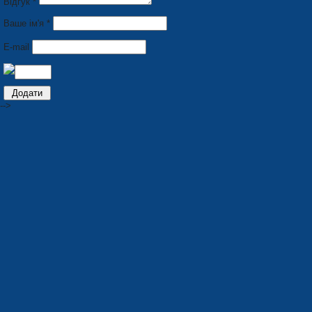
Відгук *
Ваше ім'я *
E-mail
-->