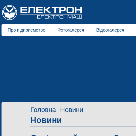
Про підприємство
Фотогалерея
Відеогалерея
Про нас
Трамваї
для колії 1000 мм
для колії 1524 мм
Продукція
Лазерна різка металів
Трубозгинальне виробництво
Послуги
Контактна інформація
Запрошення до співпраці
Контакти
Головна
Новини
Новини