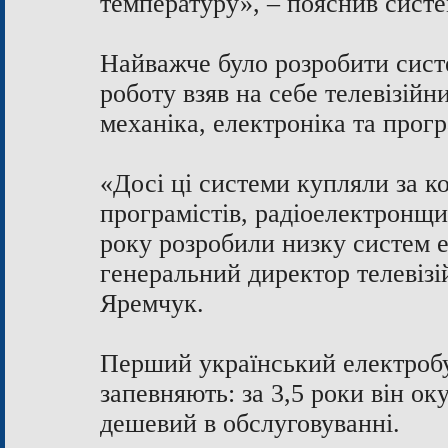
температуру», – пояснив сист
Найважче було розробити сист
роботу взяв на себе телевізійн
механіка, електроніка та прог
«Досі ці системи купляли за к
програмістів, радіоелектронщи
року розробили низку систем 
генеральний директор телевіз
Яремчук.
Перший український електробу
запевняють: за 3,5 роки він ок
дешевий в обслуговуванні.