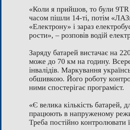
«Коли я прийшов, то були 9ТR –
часом пішли 14-ті, потім «ЛАЗ
«Електрону» і зараз електробус
рости», – розповів водій еле
Заряду батарей вистачає на 220
може до 70 км на годину. Всере
інвалідів. Маркування українс
обшивкою. Його роботу контро
ними спостерігає програміст.
«Є велика кількість батарей, д
працюють в напруженому режи
Треба постійно контролювати ї