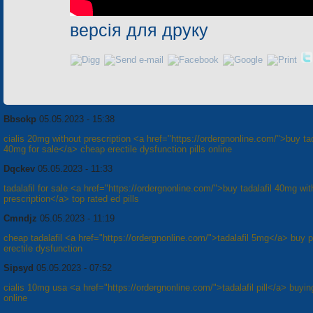
версія для друку
Bbsokp
05.05.2023 - 15:38
cialis 20mg without prescription <a href="https://ordergnonline.com/">buy tad
40mg for sale</a> cheap erectile dysfunction pills online
Dqckev
05.05.2023 - 11:33
tadalafil for sale <a href="https://ordergnonline.com/">buy tadalafil 40mg wit
prescription</a> top rated ed pills
Cmndjz
05.05.2023 - 11:19
cheap tadalafil <a href="https://ordergnonline.com/">tadalafil 5mg</a> buy pi
erectile dysfunction
Sipsyd
05.05.2023 - 07:52
cialis 10mg usa <a href="https://ordergnonline.com/">tadalafil pill</a> buying
online