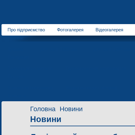
Про підприємство
Фотогалерея
Відеогалерея
Про нас
Трамваї
для колії 1000 мм
для колії 1524 мм
Продукція
Лазерна різка металів
Трубозгинальне виробництво
Послуги
Контактна інформація
Запрошення до співпраці
Контакти
Головна
Новини
Новини