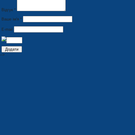
Відгук *
Ваше ім'я *
E-mail
-->