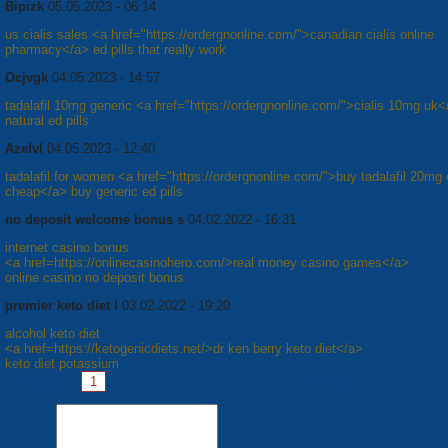
Bipizk
05.05.2023 - 06:14
us cialis sales <a href="https://ordergnonline.com/">canadian cialis online
pharmacy</a> ed pills that really work
Ocjvgk
04.05.2023 - 14:57
tadalafil 10mg generic <a href="https://ordergnonline.com/">cialis 10mg uk<
natural ed pills
Azefvl
04.05.2023 - 12:40
tadalafil for women <a href="https://ordergnonline.com/">buy tadalafil 20mg 
cheap</a> buy generic ed pills
no deposit welcome bonus s
04.02.2022 - 16:31
internet casino bonus
<a href=https://onlinecasinohero.com/>real money casino games</a>
online casino no deposit bonus
premier keto diet l
03.02.2022 - 19:20
alcohol keto diet
<a href=https://ketogenicdiets.net/>dr ken berry keto diet</a>
keto diet potassium
Сторінки:
1
2
3
4
5
6
7
8
Наступна »