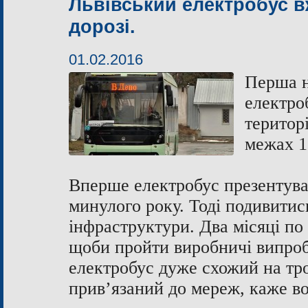
Львівський електробус 
дорозі.
01.02.2016
Перша н
електро
територі
межах 1
Вперше електробус презентува
минулого року. Тоді подивитись
інфраструктури. Два місяці по
щоби пройти виробничі випробу
електробус дуже схожий на тро
прив’язаний до мереж, каже во