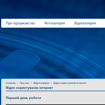
Про підприємство
Фотогалерея
Відеогалерея
Про нас
Трамваї
для колії 1000 мм
для колії 1524 мм
Продукція
Лазерна різка металів
Трубозгинальне виробництво
Послуги
Контактна інформація
Запрошення до співпраці
Контакти
Головна
Про нас
Відеогалерея
Відео користувачів інтернет
Відео користувачів інтернет
Перший день роботи