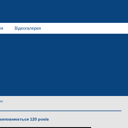
ея
Відеогалерея
для колії 1524 мм
Тролейбуси
Електробуси
гинальне виробництво
Гнуття металів
Фарбування
ення до співпраці
ео
виповнюється 120 років