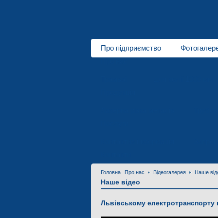
Про підприємство
Фотогалер
Про нас
Трамваї
для колії 1000 мм
Продукція
Лазерна різка металів
Трубоз
Послуги
Контактна інформація
Запрош
Контакти
Головна
Про нас
Відеогалерея
Наше від
Наше відео
Львівському електротранспорту 