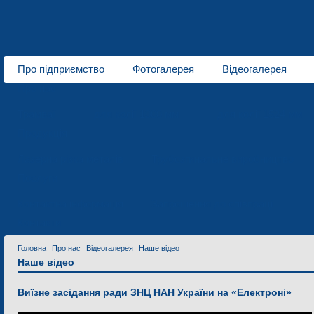
Про підприємство
Фотогалерея
Відеогалерея
Про нас
Трамваї
для колії 1000 мм
для колії 1524 мм
Продукція
Лазерна різка металів
Трубозгинальне виробництво
Послуги
Контактна інформація
Запрошення до співпраці
Контакти
Головна
Про нас
Відеогалерея
Наше відео
Наше відео
Виїзне засідання ради ЗНЦ НАН України на «Електроні»