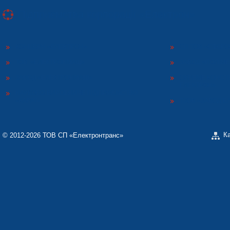
Підприємства корпорації «Електрон»
КОНЦЕРН «ЕЛЕКТРОН»
СП ТОВ «СФЕР
ТОВ «ЕЛЕКТРОНМАШ»
ЗАВОД «ПОЛІМЕ
ЗАВОД «ЕЛЕКТРОНМАШ»
ОКРЕМЕ КОНСТ
ЕЛЕКТРОН»
НАУКОВО-ВИРОБНИЧЕ ПІДПРИЄМСТВО
«КАРАТ»
ТЗОВ «ЗАВОД 
К
© 2012-2026 ТОВ СП «Електронтранс»