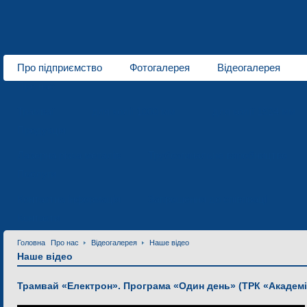
Про підприємство
Фотогалерея
Відеогалерея
Про нас
Трамваї
для колії 1000 мм
для колії 1524 мм
Продукція
Лазерна різка металів
Трубозгинальне виробництво
Послуги
Контактна інформація
Запрошення до співпраці
Контакти
Головна
Про нас
Відеогалерея
Наше відео
Наше відео
Трамвай «Електрон». Програма «Один день» (ТРК «Академія