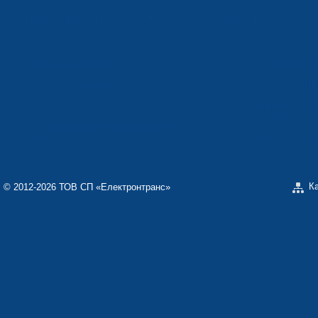
Підприємства корпорації «Електрон»
КОНЦЕРН «ЕЛЕКТРОН»
СП ТОВ «СФЕР
ТОВ «ЕЛЕКТРОНМАШ»
ЗАВОД «ПОЛІМЕ
ЗАВОД «ЕЛЕКТРОНМАШ»
ОКРЕМЕ КОНСТ
ЕЛЕКТРОН»
НАУКОВО-ВИРОБНИЧЕ ПІДПРИЄМСТВО
«КАРАТ»
ТЗОВ «ЗАВОД 
К
© 2012-2026 ТОВ СП «Електронтранс»