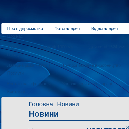
Про підприємство
Фотогалерея
Відеогалерея
Про нас
Трамваї
для колії 1000 мм
для колії 1524 мм
Продукція
Лазерна різка металів
Трубозгинальне виробництво
Послуги
Контактна інформація
Запрошення до співпраці
Контакти
Головна
Новини
Новини