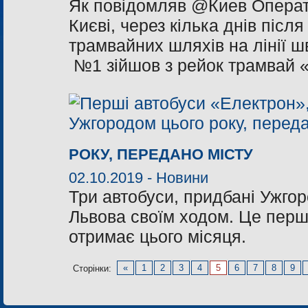
Як повідомляв @Киев Операти
Києві, через кілька днів післ
трамвайних шляхів на лінії ш
№1 зійшов з рейок трамвай «
РОКУ, ПЕРЕДАНО МІСТУ
02.10.2019 -
Новини
Три автобуси, придбані Ужгор
Львова своїм ходом. Це перші 
отримає цього місяця.
«
1
2
3
4
5
6
7
8
9
Сторінки: