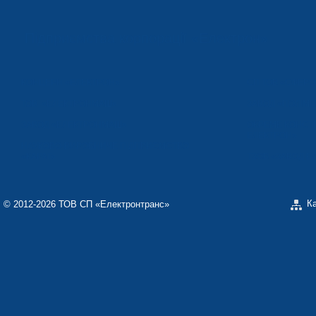
Підприємства корпорації «Електрон»
КОНЦЕРН «ЕЛЕКТРОН»
СП ТОВ «СФЕР
ТОВ «ЕЛЕКТРОНМАШ»
ЗАВОД «ПОЛІМЕ
ЗАВОД «ЕЛЕКТРОНМАШ»
ОКРЕМЕ КОНСТ
ЕЛЕКТРОН»
НАУКОВО-ВИРОБНИЧЕ ПІДПРИЄМСТВО
«КАРАТ»
ТЗОВ «ЗАВОД 
К
© 2012-2026 ТОВ СП «Електронтранс»