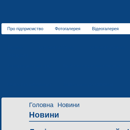
Про підприємство
Фотогалерея
Відеогалерея
Про нас
Трамваї
для колії 1000 мм
для колії 1524 мм
Продукція
Лазерна різка металів
Трубозгинальне виробництво
Послуги
Контактна інформація
Запрошення до співпраці
Контакти
Головна
Новини
Новини