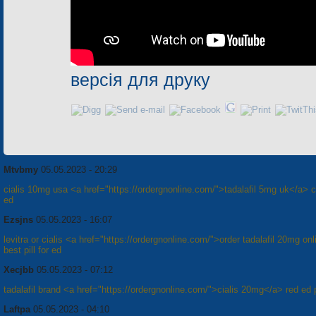
версія для друку
Mtvbmy
05.05.2023 - 20:29
cialis 10mg usa <a href="https://ordergnonline.com/">tadalafil 5mg uk</a> 
ed
Ezsjns
05.05.2023 - 16:07
levitra or cialis <a href="https://ordergnonline.com/">order tadalafil 20mg on
best pill for ed
Xecjbb
05.05.2023 - 07:12
tadalafil brand <a href="https://ordergnonline.com/">cialis 20mg</a> red ed p
Laftpa
05.05.2023 - 04:10