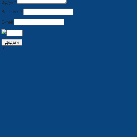
Відгук *
Ваше ім'я *
E-mail
-->