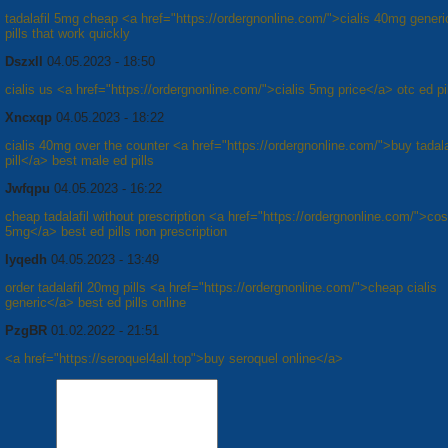
tadalafil 5mg cheap <a href="https://ordergnonline.com/">cialis 40mg gener
pills that work quickly
Dszxll
04.05.2023 - 18:50
cialis us <a href="https://ordergnonline.com/">cialis 5mg price</a> otc ed pi
Xncxqp
04.05.2023 - 18:22
cialis 40mg over the counter <a href="https://ordergnonline.com/">buy tadal
pill</a> best male ed pills
Jwfqpu
04.05.2023 - 16:22
cheap tadalafil without prescription <a href="https://ordergnonline.com/">cost
5mg</a> best ed pills non prescription
Iyqedh
04.05.2023 - 13:49
order tadalafil 20mg pills <a href="https://ordergnonline.com/">cheap cialis
generic</a> best ed pills online
PzgBR
01.02.2022 - 21:51
<a href="https://seroquel4all.top">buy seroquel online</a>