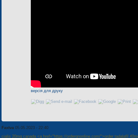
версія для друку
Faxtva
05.05.2023 - 22:40
cialis 20mg canada <a href="https://ordergnonline.com/">order tadalafil 40m