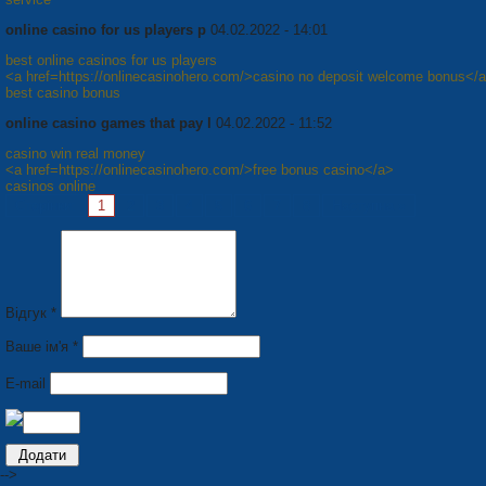
online casino for us players p
04.02.2022 - 14:01
best online casinos for us players
<a href=https://onlinecasinohero.com/>casino no deposit welcome bonus</
best casino bonus
online casino games that pay l
04.02.2022 - 11:52
casino win real money
<a href=https://onlinecasinohero.com/>free bonus casino</a>
casinos online
Сторінки:
1
2
3
4
5
6
7
8
Наступна »
Відгук *
Ваше ім'я *
E-mail
-->