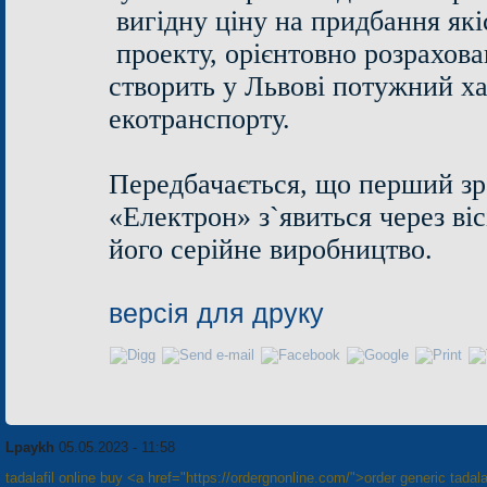
вигідну ціну на придбання якіс
проекту, орієнтовно розрахова
створить у Львові потужний ха
екотранспорту.
Передбачається, що перший зр
«Електрон» з`явиться через віс
його серійне виробництво.
версія для друку
Lpaykh
05.05.2023 - 11:58
tadalafil online buy <a href="https://ordergnonline.com/">order generic tadalaf