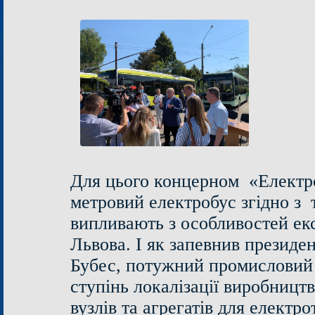
Для цього концерном «Електро
метровий електробус згідно з
випливають з особливостей ек
Львова. І як запевнив презид
Бубес, потужний промисловий 
ступінь локалізації виробницт
вузлів та агрегатів для електр