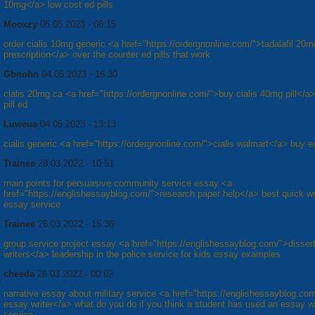
10mg</a> low cost ed pills
Mooxzy
05.05.2023 - 08:15
order cialis 10mg generic <a href="https://ordergnonline.com/">tadalafil 20m
prescription</a> over the counter ed pills that work
Gbnohn
04.05.2023 - 16:30
cialis 20mg ca <a href="https://ordergnonline.com/">buy cialis 40mg pill</a>
pill ed
Luweua
04.05.2023 - 13:13
cialis generic <a href="https://ordergnonline.com/">cialis walmart</a> buy ed
Trainee
28.03.2022 - 10:51
main points for persuasive community service essay <a
href="https://englishessayblog.com/">research paper help</a> best quick wr
essay service
Trainee
26.03.2022 - 15:36
group service project essay <a href="https://englishessayblog.com/">dissert
writers</a> leadership in the police service for kids essay examples
cheeda
26.03.2022 - 00:02
narrative essay about military service <a href="https://englishessayblog.co
essay writer</a> what do you do if you think a student has used an essay wr
service