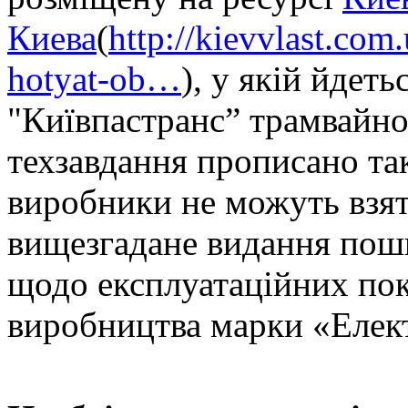
Киева
(
http://kievvlast.com
hotyat-ob…
), у якій йдет
"Київпастранс” трамвайно
техзавдання прописано та
виробники не можуть взяти
вищезгадане видання пош
щодо експлуатаційних пок
виробництва марки «Елект