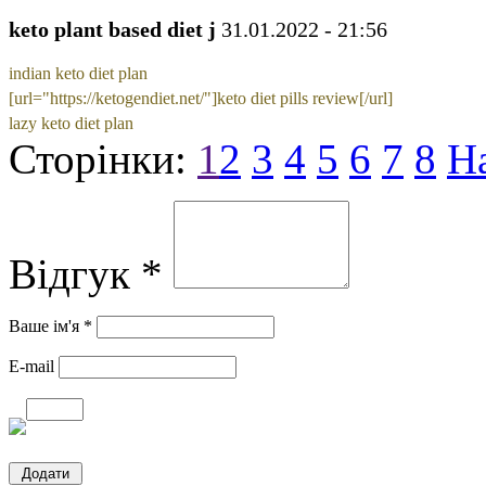
keto plant based diet j
31.01.2022 - 21:56
indian keto diet plan
[url="https://ketogendiet.net/"]keto diet pills review[/url]
lazy keto diet plan
Сторінки:
1
2
3
4
5
6
7
8
Н
Відгук *
Ваше ім'я *
E-mail