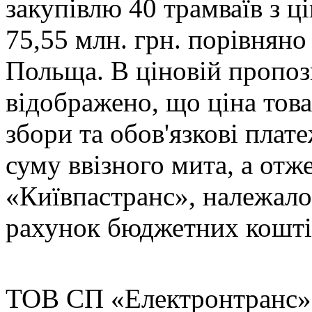
закупівлю 40 трамваїв з
75,55 млн. грн. порівнян
Польща. В ціновій пропоз
відображено, що ціна това
збори та обов'язкові плат
суму ввізного мита, а отж
«Київпастранс», належало
рахунок бюджетних коштів
ТОВ СП «Електронтранс» 