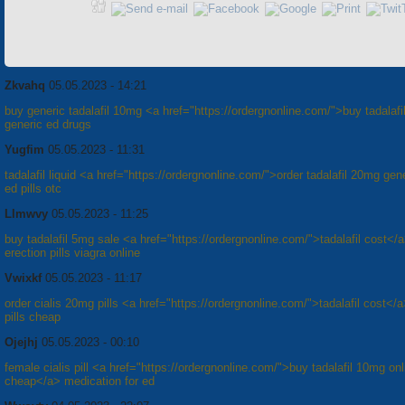
Zkvahq
05.05.2023 - 14:21
buy generic tadalafil 10mg <a href="https://ordergnonline.com/">buy tadalafil
generic ed drugs
Yugfim
05.05.2023 - 11:31
tadalafil liquid <a href="https://ordergnonline.com/">order tadalafil 20mg gen
ed pills otc
Llmwvy
05.05.2023 - 11:25
buy tadalafil 5mg sale <a href="https://ordergnonline.com/">tadalafil cost</
erection pills viagra online
Vwixkf
05.05.2023 - 11:17
order cialis 20mg pills <a href="https://ordergnonline.com/">tadalafil cost</
pills cheap
Ojejhj
05.05.2023 - 00:10
female cialis pill <a href="https://ordergnonline.com/">buy tadalafil 10mg onl
cheap</a> medication for ed