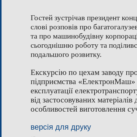
Гостей зустрічав президент кон
слові розповів про багатогалузе
та про машинобудівну корпораці
сьогоднішню роботу та поділивс
подальшого розвитку.
Екскурсію по цехам заводу пр
підприємства «ЕлектронМаш» В
експлуатації електротранспор
від застосовуваних матеріалів
особливостей виготовлення су
версія для друку