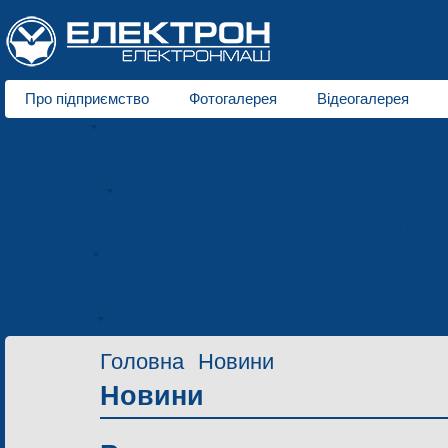
Про підприємство
Фотогалерея
Відеогалерея
Про нас
Трамваї
для колії 1000 мм
для колії 1524 мм
Продукція
Лазерна різка металів
Трубозгинальне виробництво
Послуги
Контактна інформація
Запрошення до співпраці
Контакти
Головна
Новини
Новини