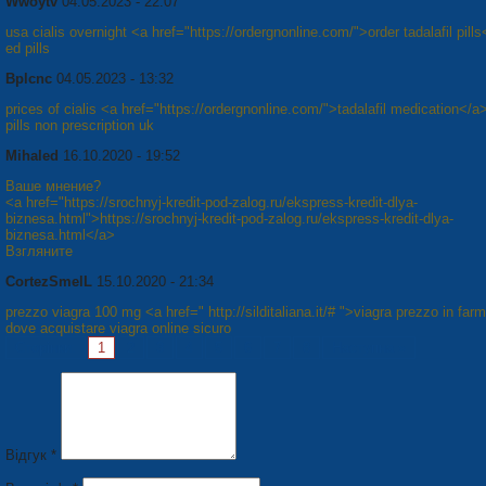
Wwoytv
04.05.2023 - 22:07
usa cialis overnight <a href="https://ordergnonline.com/">order tadalafil pill
ed pills
Bplcnc
04.05.2023 - 13:32
prices of cialis <a href="https://ordergnonline.com/">tadalafil medication</a
pills non prescription uk
Mihaled
16.10.2020 - 19:52
Ваше мнение?
<a href="https://srochnyj-kredit-pod-zalog.ru/ekspress-kredit-dlya-
biznesa.html">https://srochnyj-kredit-pod-zalog.ru/ekspress-kredit-dlya-
biznesa.html</a>
Взгляните
CortezSmelL
15.10.2020 - 21:34
prezzo viagra 100 mg <a href=" http://silditaliana.it/# ">viagra prezzo in far
dove acquistare viagra online sicuro
Сторінки:
1
2
3
4
5
6
7
8
Наступна »
Відгук *