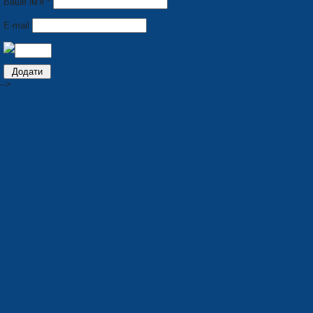
Ваше ім'я *
E-mail
-->