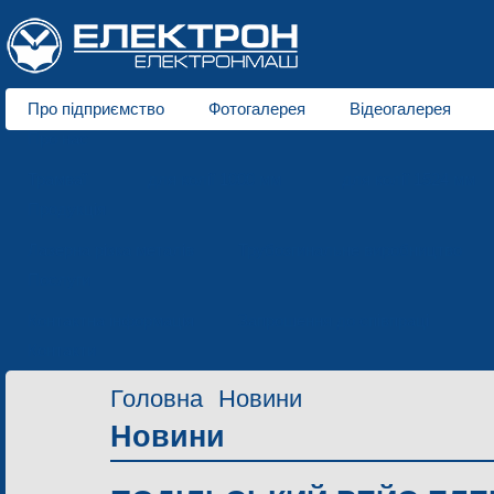
Про підприємство
Фотогалерея
Відеогалерея
Про нас
Трамваї
для колії 1000 мм
для колії 1524 мм
Продукція
Лазерна різка металів
Трубозгинальне виробництво
Послуги
Контактна інформація
Запрошення до співпраці
Контакти
Головна
Новини
Новини