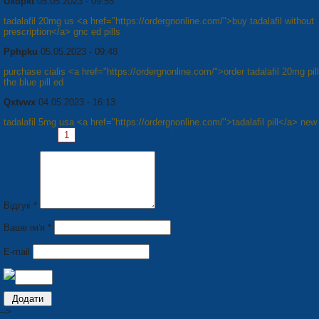
Uxdpkt
05.05.2023 - 09:55
tadalafil 20mg us <a href="https://ordergnonline.com/">buy tadalafil without
prescription</a> gnc ed pills
Pphpku
05.05.2023 - 09:48
purchase cialis <a href="https://ordergnonline.com/">order tadalafil 20mg pil
the blue pill ed
Qxtvwx
04.05.2023 - 16:13
tadalafil 5mg usa <a href="https://ordergnonline.com/">tadalafil pill</a> new
Сторінки:
1
2
3
4
5
6
7
8
Наступна »
Відгук *
Ваше ім'я *
E-mail
-->