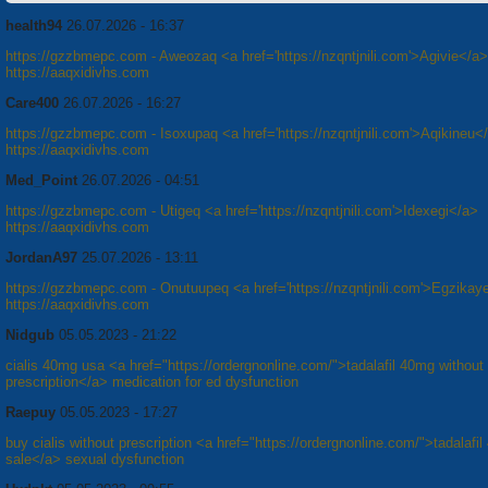
health94
26.07.2026 - 16:37
https://gzzbmepc.com - Aweozaq <a href='https://nzqntjnili.com'>Agivie</a>
https://aaqxidivhs.com
Care400
26.07.2026 - 16:27
https://gzzbmepc.com - Isoxupaq <a href='https://nzqntjnili.com'>Aqikineu<
https://aaqxidivhs.com
Med_Point
26.07.2026 - 04:51
https://gzzbmepc.com - Utigeq <a href='https://nzqntjnili.com'>Idexegi</a>
https://aaqxidivhs.com
JordanA97
25.07.2026 - 13:11
https://gzzbmepc.com - Onutuupeq <a href='https://nzqntjnili.com'>Egzikay
https://aaqxidivhs.com
Nidgub
05.05.2023 - 21:22
cialis 40mg usa <a href="https://ordergnonline.com/">tadalafil 40mg without
prescription</a> medication for ed dysfunction
Raepuy
05.05.2023 - 17:27
buy cialis without prescription <a href="https://ordergnonline.com/">tadalafil
sale</a> sexual dysfunction