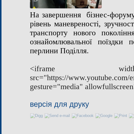
На завершення бізнес-форуму
рівень маневреності, зручнос
транспорту нового поколінн
ознайомлювальної поїздки п
перлини Поділля.
<iframe width=
src="https://www.youtube.co
gesture="media" allowfullscree
версія для друку