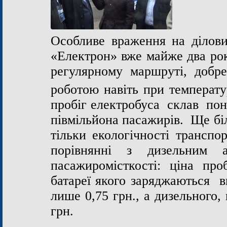
Особливе враження на ділови
«Електрон» вже майже два рок
регулярному маршруті, добре
роботою навіть при температ
пробіг електробуса склав пон
півмільйона пасажирів. Ще б
тільки екологічності транспо
порівнянні з дизельним
пасажиромісткості: ціна про
батареї якого заряджаються в
лише 0,75 грн., а дизельного,
грн.