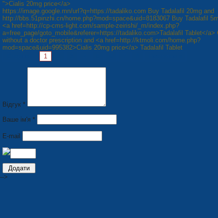
">Cialis 20mg price</a>
https://image.google.mn/url?q=https://tadaliko.com Buy Tadalafil 20mg and
http://bbs.51pinzhi.cn/home.php?mod=space&uid=8183067 Buy Tadalafil 5
<a href=http://cp-cms-light.com/sample-zeirishi/_m/index.php?
a=free_page/goto_mobile&referer=https://tadaliko.com>Tadalafil Tablet</a> 
without a doctor prescription and <a href=http://ktmoli.com/home.php?
mod=space&uid=995382>Cialis 20mg price</a> Tadalafil Tablet
Сторінки:
1
2
3
4
5
6
7
8
Наступна »
Відгук *
Ваше ім'я *
E-mail
-->