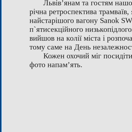
Львів’янам та гостям нашо
річна ретроспектива трамваїв,
найстарішого вагону Sanok SW-
п`ятисекційного низькопідлог
вийшов на колії міста і розпоч
тому саме на День незалежност
Кожен охочий міг посидіти
фото напам’ять.