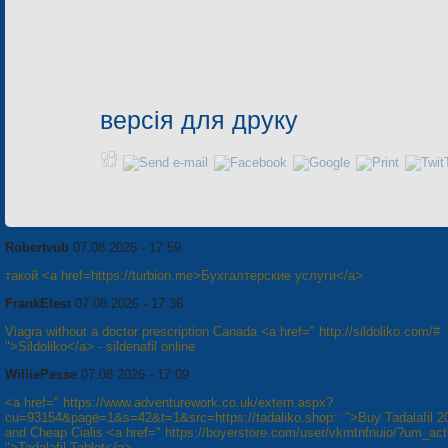
версія для друку
Robertvub
07.08.2026 - 17:59
такой <a href=https://turbion.me>Бухгалтерские услуги</a>
FrankElest
07.08.2026 - 17:36
Viagra without a doctor prescription Canada <a href=" http://sildoliko.com/#
">Sildoliko</a> - sildenafil online
WilliePesse
07.08.2026 - 17:09
<a href=" https://www.adventurework.co.uk/extern.aspx?
cu=93154&page=1&s=42&t=1&src=https://tadaliko.shop:: ">Buy Tadalafil 
and Cheap Cialis <a href=" https://boyerstore.com/user/vkmtnfnuio/?um_act
">Tadalafil Tablet</a>