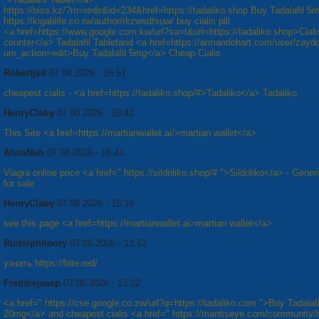
https://biss.kz/?m=redir&id=234&href=https://tadaliko.shop Buy Tadalafil 5
https://kigalilife.co.rw/author/rkzwsdfsuw/ buy cialis pill
<a href=https://www.google.com.kw/url?sa=t&url=https://tadaliko.shop>Ciali
counter</a> Tadalafil Tabletand <a href=https://armandohart.com/user/zayd
um_action=edit>Buy Tadalafil 5mg</a> Cheap Cialis
Robertjed
07.08.2026 - 16:51
cheapest cialis - <a href=https://tadaliko.shop/#>Tadaliko</a> Tadaliko
HenryClaby
07.08.2026 - 16:42
This Site <a href=https://martianwallet.ai/>martian wallet</a>
AlvinNuh
07.08.2026 - 16:41
Viagra online price <a href=" https://sildoliko.shop/# ">Sildoliko</a> - Gener
for sale
HenryClaby
07.08.2026 - 15:16
see this page <a href=https://martianwallet.ai>martian wallet</a>
Rudolphhoory
07.08.2026 - 13:52
узнать https://bite.red/
Freddiejeasp
07.08.2026 - 13:22
<a href=" https://cse.google.co.zw/url?q=https://tadaliko.com ">Buy Tadalafi
20mg</a> and cheapest cialis <a href=" https://mantiseye.com/community/ly