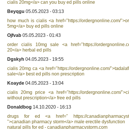
cialis 20mg</a> can you buy ed pills online
Beyqgu
05.05.2023 - 03:13
how much is cialis <a href="https://ordergnonline.com/">ora
5mg</a> buy ed pills online
Ojfvab
05.05.2023 - 01:43
order cialis 10mg sale <a href="https://ordergnonline.co
20</a> herbal ed pills
Dgskyh
04.05.2023 - 19:55
cialis 20mg ca <a href="https://ordergnonline.com/">tadalaf
sale</a> best ed pills non prescription
Koayde
04.05.2023 - 13:04
cialis 20mg price <a href="https://ordergnonline.com/">c
without prescription</a> free ed pills
Donaldbog
14.10.2020 - 16:13
drugs for ed <a href=" https://canadianpharmacyst
">canadian pharmacy storm</a> male erectile dysfunction
natural pills for ed - canadianpharmacystorm.com