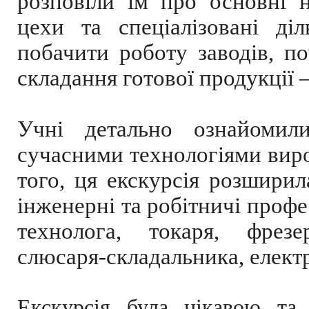
розповіли їм про основні 
цехи та спеціалізовані ді
побачити роботу заводів, п
складання готової продукції –
Учні детально ознайомил
сучасними технологіями виро
того, ця екскурсія розширил
інженерні та робітничі профе
технолога, токаря, фрезер
слюсаря-складальника, елект
Екскурсія була цікавою та