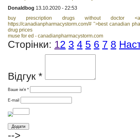
Donaldbog
13.10.2020 - 22:53
buy prescription drugs without doctor <
https://canadianpharmacystorm.com/# ">best canadian ph
drug prices
muse for ed - canadianpharmacystorm.com
Сторінки:
1
2
3
4
5
6
7
8
Нас
Відгук *
Ваше ім'я *
E-mail
-->